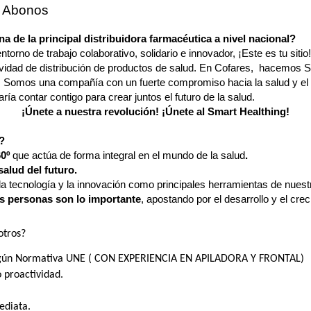
A Abonos
a de la principal distribuidora farmacéutica a nivel nacional?
torno de trabajo colaborativo, solidario e innovador, ¡Este es tu sitio
vidad de distribución de productos de salud. En Cofares, hacemos S
as. Somos una compañía con un fuerte compromiso hacia la salud y el
ría contar contigo para crear juntos el futuro de la salud.
¡Únete a nuestra revolución! ¡Únete al Smart Healthing!
?
60º
que actúa de forma integral en el mundo de la salud
.
alud del futuro.
la tecnología y la innovación como principales herramientas de nues
as personas son lo importante
, apostando por el desarrollo y el cre
otros?
 según Normativa UNE ( CON EXPERIENCIA EN APILADORA Y FRONTAL)
o proactividad.
ediata.