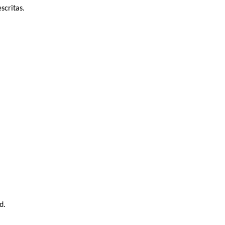
scritas.
d.