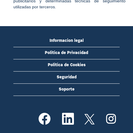
publicitarios y determinadas técnicas de seguimiento
utilizadas por terceros.
Informacion legal
Politica de Privacidad
Politica de Cookies
Seguridad
Soporte
S
S
S
S
e
e
e
e
a
a
a
a
b
b
b
b
r
r
r
r