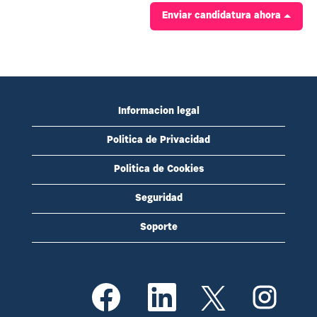
Enviar candidatura ahora
Informacion legal
Politica de Privacidad
Politica de Cookies
Seguridad
Soporte
S
S
S
S
e
e
e
e
a
a
a
a
b
b
b